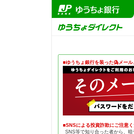
■ゆうちょ銀行を装った偽メール
■SNSによる投資詐欺にご注意
SNS等で知り合った者から、暗